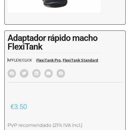
Adaptador rápido macho
FlexiTank
APFLEXI/CLICK
FlexiTank Pro
,
FlexiTank Standard
€
3.50
PVP recomendado (21% IVA incl.)