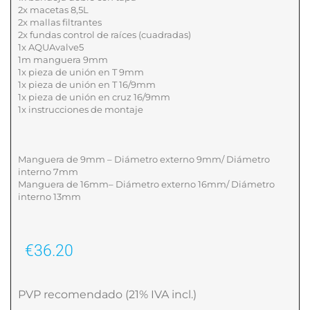
2x macetas 8,5L
2x mallas filtrantes
2x fundas control de raíces (cuadradas)
1x AQUAvalve5
1m manguera 9mm
1x pieza de unión en T 9mm
1x pieza de unión en T 16/9mm
1x pieza de unión en cruz 16/9mm
1x instrucciones de montaje
Manguera de 9mm – Diámetro externo 9mm/ Diámetro
interno 7mm
Manguera de 16mm– Diámetro externo 16mm/ Diámetro
interno 13mm
€
36.20
PVP recomendado (21% IVA incl.)