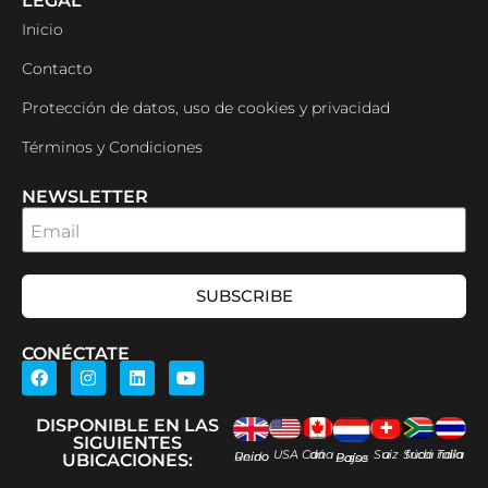
LEGAL
Inicio
Contacto
Protección de datos, uso de cookies y privacidad
Términos y Condiciones
NEWSLETTER
Email
SUBSCRIBE
CONÉCTATE
DISPONIBLE EN LAS
SIGUIENTES
USA
Canadá
Suiza
Sudáfrica
Tailandia
Reino Unido
Países Bajos
UBICACIONES: