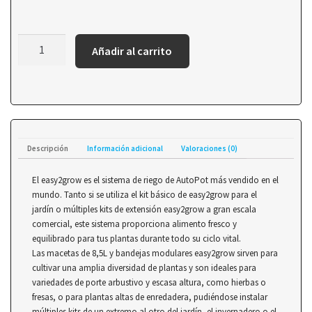
Añadir al carrito
Descripción
Información adicional
Valoraciones (0)
El easy2grow es el sistema de riego de AutoPot más vendido en el
mundo. Tanto si se utiliza el kit básico de easy2grow para el
jardín o múltiples kits de extensión easy2grow a gran escala
comercial, este sistema proporciona alimento fresco y
equilibrado para tus plantas durante todo su ciclo vital.
Las macetas de 8,5L y bandejas modulares easy2grow sirven para
cultivar una amplia diversidad de plantas y son ideales para
variedades de porte arbustivo y escasa altura, como hierbas o
fresas, o para plantas altas de enredadera, pudiéndose instalar
múltiples kits de un extremo al otro del jardín, el invernadero o el