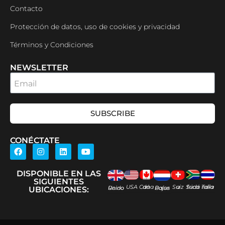
Contacto
Protección de datos, uso de cookies y privacidad
Términos y Condiciones
NEWSLETTER
Email
SUBSCRIBE
CONÉCTATE
DISPONIBLE EN LAS
SIGUIENTES
USA
Canadá
Suiza
Sudáfrica
Tailandia
Reino Unido
Países Bajos
UBICACIONES: