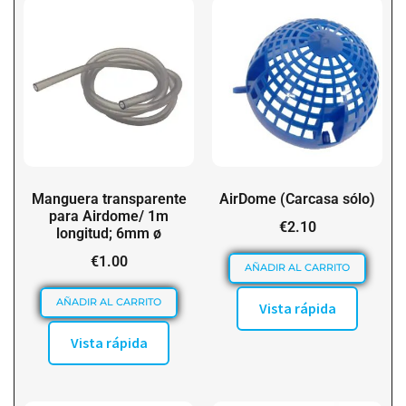
Manguera transparente
AirDome (Carcasa sólo)
para Airdome/ 1m
€
2.10
longitud; 6mm ø
€
1.00
AÑADIR AL CARRITO
AÑADIR AL CARRITO
Vista rápida
Vista rápida