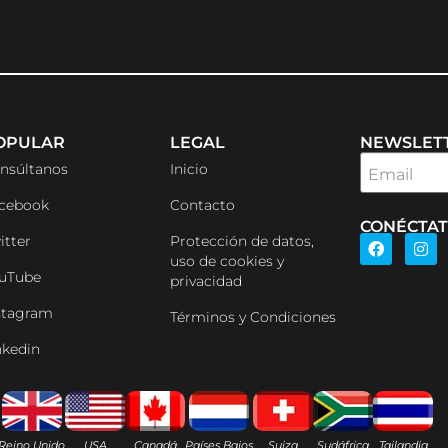
OPULAR
LEGAL
NEWSLET
nsúltanos
Inicio
Email
cebook
Contacto
CONÉCTA
itter
Protección de datos,
uso de cookies y
uTube
privacidad
stagram
Términos y Condiciones
nkedin
Reino Unido
USA
Canadá
Países Bajos
Suiza
Sudáfrica
Tailandia