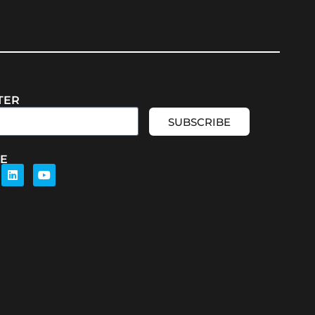
TER
SUBSCRIBE
TE