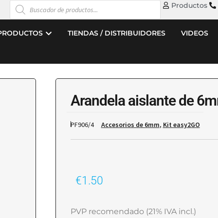
Productos
PRODUCTOS
TIENDAS / DISTRIBUIDORES
VIDEOS
Arandela aislante de 6m
PF906/4
Accesorios de 6mm
,
Kit easy2GO
€
1.50
PVP recomendado (21% IVA incl.)